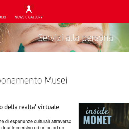
OCIO
NEWS E GALLERY
Servizi alla persona
Abbonamento Musei
 della realta' virtuale
ne di esperienze culturali attraverso
un tour immersivo ed unico ad un