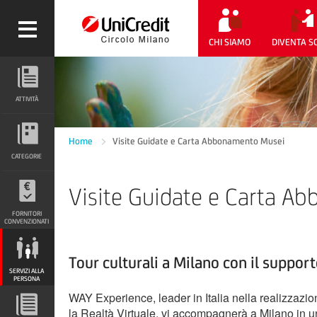
CHI SIAMO
DIVENTA S
ATTIVITÀ
ATTIVITÀ
CATEGORIE
Home
Visite Guidate e Carta Abbonamento Musei
CATEGORIE
Visite Guidate e Carta 
FORNITORI CONVENZIONATI
FORNITORI
CONVENZIONATI
SERVIZI ALLA PERSONA
Tour culturali a Milano con il supporto
SERVIZI ALLA
PERSONA
WAY Experience, leader in Italia nella realizzazio
la Realtà Virtuale, vi accompagnerà a Milano in 
DOCUMENTI