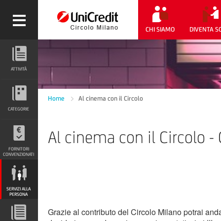
CHI SIAMO
DIVENTA S
ATTIVITÀ
ATTIVITÀ
CATEGORIE
Home
Al cinema con il Circolo
CATEGORIE
Al cinema con il Circo
FORNITORI CONVENZIONATI
FORNITORI
CONVENZIONATI
SERVIZI ALLA PERSONA
SERVIZI ALLA
PERSONA
Grazie al contributo del Circolo Milano potrai an
DOCUMENTI