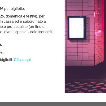
5€ per biglietto,
bato, domenica e festivi), per
 in cassa ed è subordinato a
one e pre-acquisto (on-line o
, eventi speciali, sale isense®,
0.
e.
iglietti:
Clicca qui