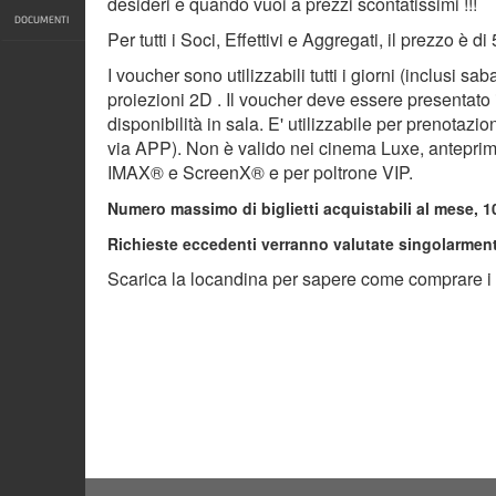
desideri e quando vuoi a prezzi scontatissimi !!!
DOCUMENTI
Per tutti i Soci, Effettivi e Aggregati, il prezzo è di 
I voucher sono utilizzabili tutti i giorni (inclusi sa
proiezioni 2D . Il voucher deve essere presentato
disponibilità in sala. E' utilizzabile per prenotazi
via APP). Non è valido nei cinema Luxe, anteprime
IMAX® e ScreenX® e per poltrone VIP.
Numero massimo di biglietti acquistabili al mese, 1
Richieste eccedenti verranno valutate singolarment
Scarica la locandina per sapere come comprare i b