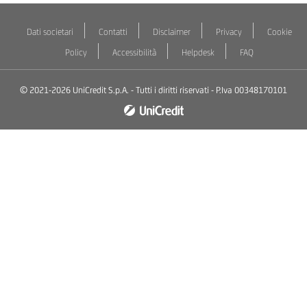
Dati societari
Contatti
Disclaimer
Privacy
Cookie
Policy
Accessibilità
Helpdesk
FAQ
© 2021-2026 UniCredit S.p.A. - Tutti i diritti riservati - P.Iva 00348170101