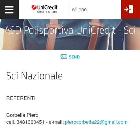
Milano
ASD Polisportiva UniCredit - Sci
SEND
Sci Nazionale
REFERENTI
Corbella Piero
cell. 3481300451 - e-mail:
p
ierocorbella22@gmail.com